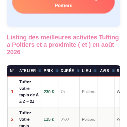
Poitiers
Listing des meilleures activites Tufting
a Poitiers et a proximite ( et ) en août
2026
N°
ATELIER
PRIX
DURÉE
LIEU
AVIS
SOU
Tuftez
votre
1
230 €
7h
Poitiers
-
Weca
tapis de A
à Z – 2J
Tuftez
115 €
2
votre
3h30
Weca
Poitiers
-
tapis