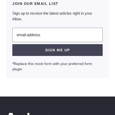
JOIN OUR EMAIL LIST
Sign up to receive the latest articles right in your
inbox.
email address
SIGN ME UP
*Replace this mock form with your preferred form
plugin