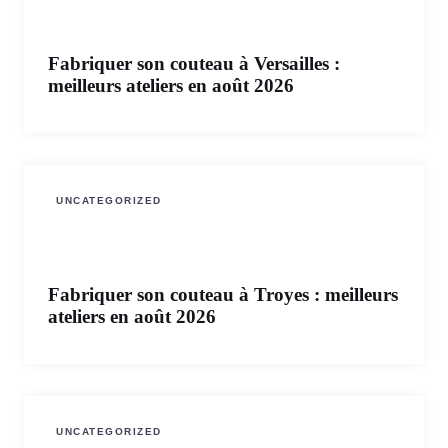
Fabriquer son couteau à Versailles :
meilleurs ateliers en août 2026
UNCATEGORIZED
Fabriquer son couteau à Troyes : meilleurs
ateliers en août 2026
UNCATEGORIZED